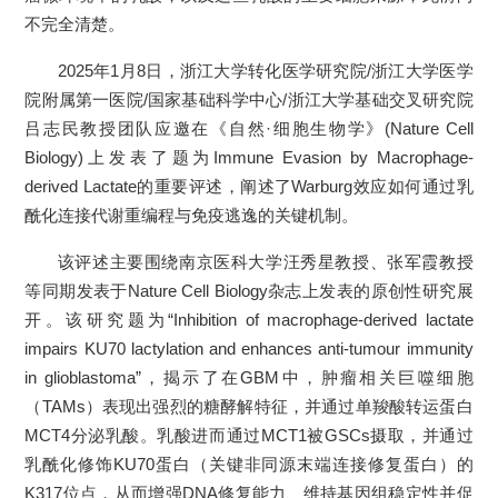
不完全清楚。
2025年1月8日，浙江大学转化医学研究院/浙江大学医学
院附属第一医院/国家基础科学中心/浙江大学基础交叉研究院
吕志民教授团队应邀在《自然·细胞生物学》(Nature Cell
Biology)上发表了题为Immune Evasion by Macrophage-
derived Lactate的重要评述，阐述了Warburg效应如何通过乳
酰化连接代谢重编程与免疫逃逸的关键机制。
该评述主要围绕南京医科大学汪秀星教授、张军霞教授
等同期发表于Nature Cell Biology杂志上发表的原创性研究展
开。该研究题为“Inhibition of macrophage-derived lactate
impairs KU70 lactylation and enhances anti-tumour immunity
in glioblastoma”，揭示了在GBM中，肿瘤相关巨噬细胞
（TAMs）表现出强烈的糖酵解特征，并通过单羧酸转运蛋白
MCT4分泌乳酸。乳酸进而通过MCT1被GSCs摄取，并通过
乳酰化修饰KU70蛋白（关键非同源末端连接修复蛋白）的
K317位点，从而增强DNA修复能力、维持基因组稳定性并促