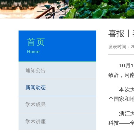
喜报丨
首页
发表时间：20
Home
10
月
1
通知公告
致辞，河
新闻动态
本次
个国家和地
学术成果
浙江
学术讲座
科技——