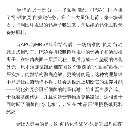
导弹的另一部分——多聚唾液酸（PSA）则承担
了“引钙筑壳”的关键任务。它自带大量负电荷，像一块磁
石，把周围环境里的钙离子吸过来，为后续的钙化工程储
备好原料。
当APC与MRSA牢牢结合后，一场精准的“筑壳”行动
就正式启动了。PSA会持续吸附环境中的钙离子和磷酸根
离子，在细菌表面一层层沉积，最后形成一个坚硬的钙化
外壳，原本活蹦乱跳的细菌被这个粗糙的“水晶层”裹得严
严实实，内部结构彻底崩解。更关键的是，这种物理禁锢
不只是让细菌动弹不得，还会从根源上切断它的生存可能
——钙化外壳会阻断细菌的能量代谢、阻止蛋白质合成、
干扰氨基酸代谢，并且切断营养物质交换路径。这相当于
同时断了细菌的“水电粮”，让它在“水晶层”里慢慢饿死和
憋死。
更让人惊喜的是，这场“钙化作战”不只是完成对细菌