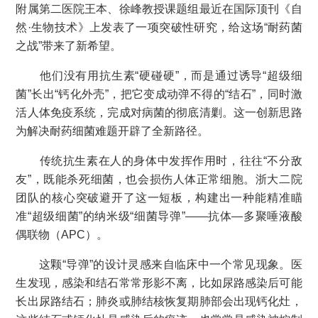
附属第二医院王本、徐峰教授课题组最近在国际顶刊《自
然·生物技术》上发表了一项突破性研究，给这场“耐药菌
之战”带来了新希望。
他们没有用抗生素“硬碰硬”，而是通过诱导“超级细
菌”长出“钙化外壳”，把它变成动弹不得的“结石”，同时激
活人体免疫系统，完成对病菌的彻底清剿。这一创新思路
为解决耐药细菌难题开辟了全新路径。
传统抗生素在人的身体中发挥作用时，往往“不分敌
友”，既能杀死细菌，也会损伤人体正常细胞。浙大二院
团队的核心突破避开了这一短板，构建出一种能精准瞄
准“超级细菌”的纳米级“细菌导弹”——抗体—多聚唾液酸
偶联物（APC）。
这颗“导弹”的设计灵感来自临床中一个常见现象。医
生发现，感染和结石常常形影不离，比如尿路感染后可能
长出尿路结石；肺炎或肺结核恢复期肺部会出现钙化灶，