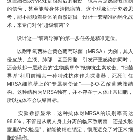
这些结石或钙化灶是感染后的痕迹，也常常是感染被控制
的信号，甚至能帮身体清除病菌。这个现象让研究者思
考，能不能顺着身体的自然逻辑，设计一套精准的钙化战
术，来专门对付“超级细菌”？
设计这一“细菌导弹”的第一步任务是精准定位。
以耐甲氧西林金黄色葡萄球菌（MRSA）为例，其入
侵皮肤、血液、肺部，甚至骨骼，引发严重感染的同时，
还会筑起一层致密的“生物膜堡垒”抵御抗生素攻击。“细菌
导弹”利用前端其一种特殊抗体作为探测器，死死盯住
MRSA细胞壁上的“专属身份证”——β-O-乙酰葡糖胺结
构。这种结构为MRSA独有，并不存在于人体正常细胞，
所以抗体不会认错目标。
实验数据显示，这种抗体对MRSA的识别率高达
98.8%，不管是从病人身上分离的临床致病菌，还是实验
室里的“实验品”，都能被精准锁定，彻底避免了对正常细
胞的误伤。