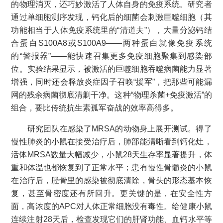
的物理消灭，还巧妙激活了人体自身的免疫系统。研究者
通过单细胞测序发现，钙化后的细菌会刺激巨噬细胞（其
功能相当于人体免疫系统里的“清道夫”），大量分泌钙结
合蛋白S100A8或S100A9——两种蛋白就像免疫系统
的“警报器”——能快速召集更多免疫细胞聚集到感染部
位。实验结果显示，被激活的巨噬细胞吞噬病菌能力显著
增强，同时还会释放炎症因子召唤“援军”，把那些可能漏
网的残余病菌彻底清剿干净。这种“物理杀菌+免疫激活”的
组合，要比传统抗生素孤军奋战的效率高得多。
研究团队在感染了MRSA的动物身上展开测试。得了
慢性肺炎的小鼠在接受治疗后，肺部能清晰看到钙化灶，
活体MRSA数量大幅减少，小鼠28天生存率显著提升，体
重和体温也都恢复到了正常水平；患有慢性骨髓炎的小鼠
在治疗后，胫骨里的感染被彻底清除，骨头的形态基本恢
复，甚至骨密度还有所回升。更关键的是，在安全性方
面，高浓度的APC对人体正常细胞没有毒性。给健康小鼠
连续注射28天后，检查发现它们的肝肾功能、血钙水平等