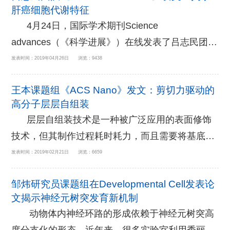
肝癌细胞代谢特征
学分级的肿瘤往往伴随肿块效应或肿瘤转移等症
4月24日，国际学术期刊Science
状，因此这部分患者的预后会更差。基于肿瘤增殖
advances（《科学进展》）在线发表了吕志民团队
特性，功能特性和生物特性所确定的肿瘤病理分
的最新研究成果&ldquo;The protein kinase activity
发表时间：2019年04月26日 浏览：9438
级，医生可以对病人制定不同的，个体化的治疗策
of fructokinase A specifies the antioxidant
略。然而，临床上病理分级程度需要通过手术切除
王本课题组《ACS Nano》发文：剪切力驱动的
responses of tumor cells by phosphorylating
获取病人的肿瘤组织才能进...
高分子层层自组装
p62&rdquo;。该研究发现，果糖激酶（KHK）基因
层层自组装技术是一种被广泛应用的表面修饰
异常的选择性剪接，会导致正常肝细胞...
技术，但其制作过程耗时耗力，而且需要将基底长
时间浸泡在水中，限制了这种技术在生物医学领域
发表时间：2019年02月21日 浏览：6659
的转化应用。近日，浙江大学转化医学研究院王本
邹炜研究员课题组在Developmental Cell发表论
课题组受人体血管性血友病因子介导的凝血现象启
文揭示神经元树突发育新机制
发，开发了一种基于流体驱动的原位高分子层层自
动物体内神经环路的形成依赖于神经元树突高
组装技术并发表在国际纳米医学顶级期刊《ACS