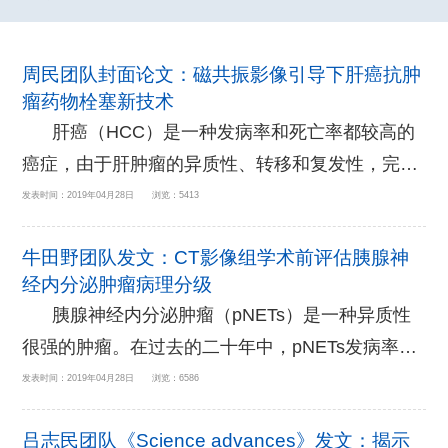
周民团队封面论文：磁共振影像引导下肝癌抗肿
瘤药物栓塞新技术
肝癌（HCC）是一种发病率和死亡率都较高的
癌症，由于肝肿瘤的异质性、转移和复发性，完全
缓解肝癌的病情是困难的。临床上，手术切除和移
发表时间：2019年04月28日 浏览：5413
植是肝癌患者优选的治疗方法，但健康肝脏供体非
牛田野团队发文：CT影像组学术前评估胰腺神
常有限。经导管动脉内介入注射作为一种高效的局
经内分泌肿瘤病理分级
部输送方法，在临床上被广泛用于肝癌的治疗。
胰腺神经内分泌肿瘤（pNETs）是一种异质性
近日,浙江大学转化医学院周民课题组和解放军总医
很强的肿瘤。在过去的二十年中，pNETs发病率和
院合作发明了一种新型多功能协同纳米抗癌化疗栓
检出率呈现出显著上升的趋势，特别是由于增强扫
发表时间：2019年04月28日 浏览：6586
塞新技术，实现MRI影像引导下的精准高效抗肿瘤
描对于小型非功能性pNETs的诊断能力的提升。尽
药物递送，研究成果发...
吕志民团队《Science advances》发文：揭示
管在诊断和治疗方面的经验越来越多，具有高组织