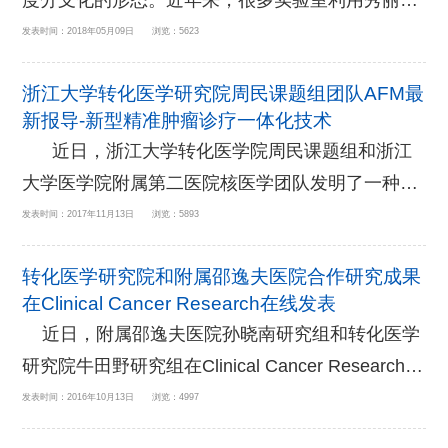
度分支化的形态。近年来，很多实验室利用秀丽线
Nano》上。该技术不仅大幅提高了组装速度，优化
虫、果蝇、斑马鱼和小鼠等模式动物发现神经元树
发表时间：2018年05月09日 浏览：5623
了组装薄膜的表面形貌，而且首次实现了在活体动
突分支的形成取决于多种分子机制。这些机制包括
物眼部和皮肤创面表面原位构建敷料薄膜，促进了
浙江大学转化医学研究院周民课题组团队AFM最
神经元胞内的转录因子调控、膜泡运输和细胞骨架
糖尿病所致慢性难愈合创面的...
新报导-新型精准肿瘤诊疗一体化技术
的形变，以及神经元胞外的分泌蛋白和跨膜粘附蛋
近日，浙江大学转化医学院周民课题组和浙江
白组成的配体-受体的相互作用。然而，在促进树突
大学医学院附属第二医院核医学团队发明了一种新
分支的形成过程中，胞外的配体-受体的相互作用如
型&ldquo;协同抗癌纳米材料&rdquo;诊疗一体化药
发表时间：2017年11月13日 浏览：5893
何精确引导胞内进行所需的膜泡运输和细胞骨架形
物递送系统，实现多模态影像引导下的精准高效抗
变还尚不清楚。 &n...
转化医学研究院和附属邵逸夫医院合作研究成果
肿瘤药物递送，研究成果发表在生物材料领域的顶
在Clinical Cancer Research在线发表
级期刊Advanced Functional Materials（if=12.12）
近日，附属邵逸夫医院孙晓南研究组和转化医学
上，并被编辑部选为Back Cover封面文章。 纳
研究院牛田野研究组在Clinical Cancer Research
米药物将具有成像或者治疗效果的药物分子递送到
(IF 8.7) 发表题为&ldquo;Rectal Cancer:
发表时间：2016年10月13日 浏览：4997
肿瘤...
Assessment of Neoadjuvant Chemoradiation